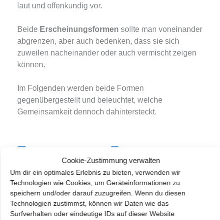
laut und offenkundig vor.
Beide
Erscheinungsformen
sollte man voneinander
abgrenzen, aber auch bedenken, dass sie sich
zuweilen nacheinander oder auch vermischt zeigen
können.
Im Folgenden werden beide Formen
gegenübergestellt und beleuchtet, welche
Gemeinsamkeit dennoch dahintersteckt.
Nach außen gerichtet
Cookie-Zustimmung verwalten
Um dir ein optimales Erlebnis zu bieten, verwenden wir
Du lässt die Wut, die in dir brodelt, sich aus dir
Technologien wie Cookies, um Geräteinformationen zu
entladen, äußerst sie in energischem Tonfall oder
speichern und/oder darauf zuzugreifen. Wenn du diesen
bringst sie non-verbal zum Ausdruck. Doch meistens
Technologien zustimmst, können wir Daten wie das
sind gefasste Worte oder Gesten einfach zu schwach
Surfverhalten oder eindeutige IDs auf dieser Website