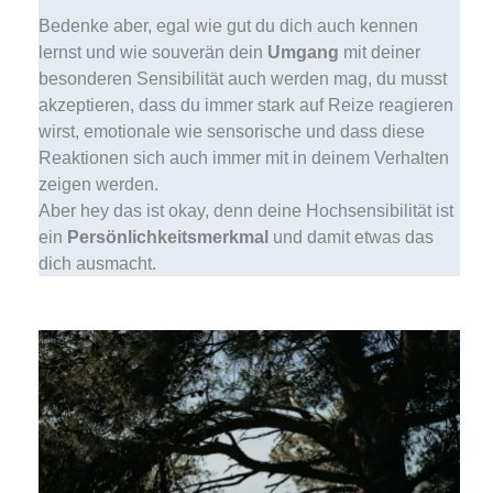
Bedenke aber, egal wie gut du dich auch kennen
lernst und wie souverän dein
Umgang
mit deiner
besonderen Sensibilität auch werden mag, du musst
akzeptieren, dass du immer stark auf Reize reagieren
wirst, emotionale wie sensorische und dass diese
Reaktionen sich auch immer mit in deinem Verhalten
zeigen werden.
Aber hey das ist okay, denn deine Hochsensibilität ist
ein
Persönlichkeitsmerkmal
und damit etwas das
dich ausmacht.